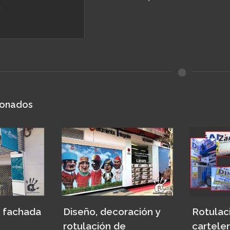
:
ionados
ación y
Rotulación de
Rotulaci
cartelería exterior
Fachad