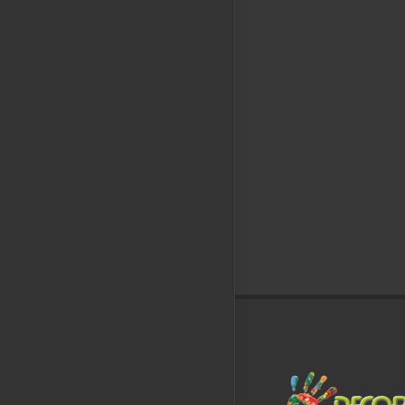
escaparate d
con impresión 