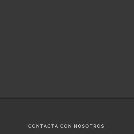
ef
de
in
cr
in
CONTACTA CON NOSOTROS