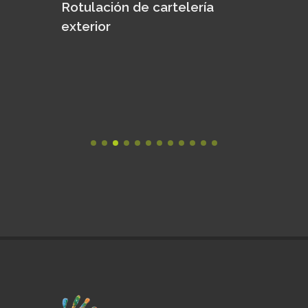
Rotulación de cartelería
Rotul
fecto
exterior
n los